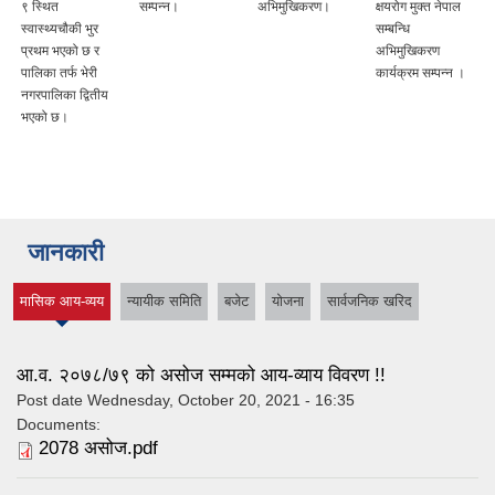
९ स्थित
सम्पन्न।
अभिमुखिकरण।
क्षयरोग मुक्त नेपाल
स्वास्थ्यचौकी भुर
सम्बन्धि
।
प्रथम भएको छ र
अभिमुखिकरण
पालिका तर्फ भेरी
कार्यक्रम सम्पन्न ।
नगरपालिका द्वितीय
भएको छ।
जानकारी
मासिक आय-व्यय
न्यायीक समिति
बजेट
योजना
सार्वजनिक खरिद
(active tab)
आ.व. २०७८/७९ को असोज सम्मको आय-व्याय विवरण !!
Post date
Wednesday, October 20, 2021 - 16:35
Documents:
2078 असोज.pdf