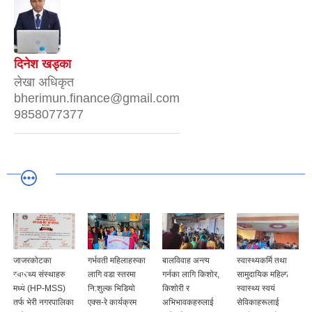
दिनेश खड्का
लेखा अधिकृत
bherimun.finance@gmail.com
9858077377
जाजरकोटका
गर्भवती महिलाहरुका
बालविवाह अन्त्य
स्वास्थ्यकर्मि तथा
स्वास्थ्य संस्थाहरु
लागि वडा स्तरमा
गर्नका लागि किशोर,
सामुदायिक महिला
मध्ये (HP-MSS)
नि:शुल्क भिडियो
किशोरी र
स्वास्थ्य स्वयं
तर्फ भेरी नगरपालिका
एक्स-रे कार्यक्रम
अभिभावकहरुलाई
सेविकाहरूलाई