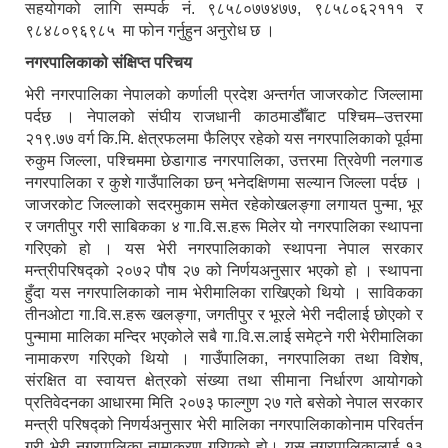
सहयोगको लागि सम्पर्क नं. ९८५८०७७४७७, ९८५८०६२१११ र
९८४८०९६९८५ मा फोन गर्नुहुन अनुरोध छ ।
नगरपालिकाको संक्षिप्त परिचय
भेरी नगरपालिका नेपालको कर्णाली प्रदेश अन्तर्गत जाजरकोट जिल्लामा
पर्दछ । नेपालको संघीय राजधानी काठमाडौँबाट पश्चिम–उत्तरमा
२१९.७७ वर्ग कि.मि. क्षेत्रफलमा फैलिएर रहेको यस नगरपालिकाको पूर्वमा
रुकुम जिल्ला, पश्चिममा छेडागाड नगरपालिका, उत्तरमा त्रिवेणी नलगाड
नगरपालिका र कुशे गाउँपालिका छन् भनेदक्षिणमा सल्यान जिल्ला पर्दछ ।
जाजरकोट जिल्लाको सदरमुकाम समेत रहेकोखलङ्गा लगायत पुन्मा, भूर
र जगतीपुर गरी साबिकका ४ गा.वि.स.हरू मिलेर यो नगरपालिका स्थापना
गरिएको हो । यस भेरी नगरपालिकाको स्थापना नेपाल सरकार
मन्त्रीपरिषद्को २०७२ पौष २७ को निर्णयअनुसार भएको हो । स्थापना
हुँदा यस नगरपालिकाको नाम भेरीमालिका राखिएको थियो । साविकका
तीनओटा गा.वि.स.हरू खलङ्गा, जगतीपुर र भूरले भेरी नदीलाई छोएको र
पुन्मामा मालिका मन्दिर भएकोले सबै गा.वि.स.लाई समेट्ने गरी भेरीमालिका
नामाकरण गरिएको थियो । गाउँपालिका, नगरपालिका तथा विशेष,
संरक्षित वा स्वायत्त क्षेत्रको संख्या तथा सीमाना निर्धारण आयोगको
प्रतिवेदनका आधारमा मिति २०७३ फाल्गुण २७ गते बसेको नेपाल सरकार
मन्त्री परिषद्को निणर्यअनुसार भेरी मालिका नगरपालिकाकोनाम परिवर्तन
गरी भेरी नगरपालिका नामाकरण गरिएको हो। यस नगरपालिकालाई १३