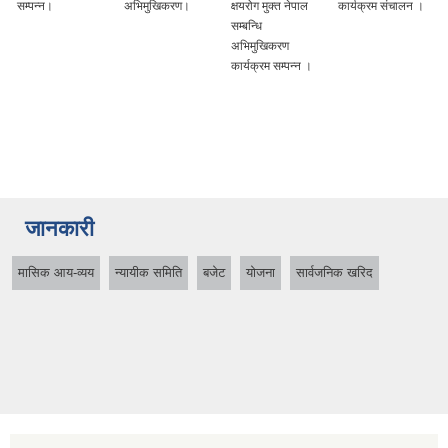
अभिमुखिकरण।
क्षयरोग मुक्त नेपाल
कार्यक्रम संचालन ।
मुलक योजना तर्जुमा र
सम्बन्धि
कार्यान्वयन सम्बन्धि
अभिमुखिकरण
अन्तरक्रिया
कार्यक्रम सम्पन्न ।
कार्यक्रम ।
जानकारी
मासिक आय-व्यय
न्यायीक समिति
बजेट
योजना
सार्वजनिक खरिद