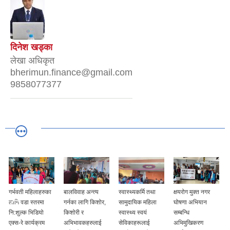
दिनेश खड्का
लेखा अधिकृत
bherimun.finance@gmail.com
9858077377
बालविवाह अन्त्य
स्वास्थ्यकर्मि तथा
क्षयरोग मुक्त नगर
सहकर्मी समाजको
गर्नका लागि किशोर,
सामुदायिक महिला
घोषणा अभियान
सुशासनमा नागरिक
किशोरी र
स्वास्थ्य स्वयं
सम्बन्धि
सहभागिता कार्यक्रम
अभिभावकहरुलाई
सेविकाहरूलाई
अभिमुखिकरण
अन्तर्गत सहभागिता