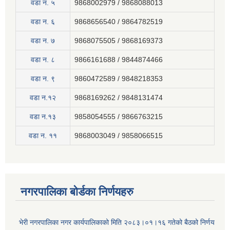
वडा न. ५
9868002979 / 9868088013
वडा न. ६
9868656540 / 9864782519
वडा न. ७
9868075505 / 9868169373
वडा न. ८
9866161688 / 9844874466
वडा न. ९
9860472589 / 9848218353
वडा न.१२
9868169262 / 9848131474
वडा न.१३
9858054555 / 9866763215
वडा न‍. ११
9868003049 / 9858066515
नगरपालिका बोर्डका निर्णयहरु
भेरी नगरपालिका नगर कार्यपालिकाको मिति २०८३।०१।१६ गतेको बैठको निर्णय