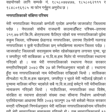
सहयोगको लागि सम्पर्क नं. ९८५८०७७४७७, ९८५८०६२१११ र
९८४८०९६९८५ मा फोन गर्नुहुन अनुरोध छ ।
नगरपालिकाको संक्षिप्त परिचय
भेरी नगरपालिका नेपालको कर्णाली प्रदेश अन्तर्गत जाजरकोट जिल्लामा
पर्दछ । नेपालको संघीय राजधानी काठमाडौँबाट पश्चिम–उत्तरमा
२१९.७७ वर्ग कि.मि. क्षेत्रफलमा फैलिएर रहेको यस नगरपालिकाको पूर्वमा
रुकुम जिल्ला, पश्चिममा छेडागाड नगरपालिका, उत्तरमा त्रिवेणी नलगाड
नगरपालिका र कुशे गाउँपालिका छन् भनेदक्षिणमा सल्यान जिल्ला पर्दछ ।
जाजरकोट जिल्लाको सदरमुकाम समेत रहेकोखलङ्गा लगायत पुन्मा, भूर
र जगतीपुर गरी साबिकका ४ गा.वि.स.हरू मिलेर यो नगरपालिका स्थापना
गरिएको हो । यस भेरी नगरपालिकाको स्थापना नेपाल सरकार
मन्त्रीपरिषद्को २०७२ पौष २७ को निर्णयअनुसार भएको हो । स्थापना
हुँदा यस नगरपालिकाको नाम भेरीमालिका राखिएको थियो । साविकका
तीनओटा गा.वि.स.हरू खलङ्गा, जगतीपुर र भूरले भेरी नदीलाई छोएको र
पुन्मामा मालिका मन्दिर भएकोले सबै गा.वि.स.लाई समेट्ने गरी भेरीमालिका
नामाकरण गरिएको थियो । गाउँपालिका, नगरपालिका तथा विशेष,
संरक्षित वा स्वायत्त क्षेत्रको संख्या तथा सीमाना निर्धारण आयोगको
प्रतिवेदनका आधारमा मिति २०७३ फाल्गुण २७ गते बसेको नेपाल सरकार
मन्त्री परिषद्को निणर्यअनुसार भेरी मालिका नगरपालिकाकोनाम परिवर्तन
गरी भेरी नगरपालिका नामाकरण गरिएको हो। यस नगरपालिकालाई १३