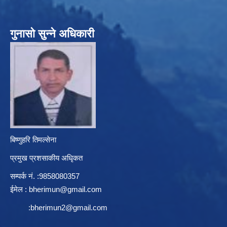
गुनासो सुन्ने अधिकारी
बिष्णुहरि तिमल्सेना
प्रमुख प्रशसाकीय अधिृकत
सम्पर्क न‌ं. :9858080357
ईमेल :
bherimun@gmail.com
:
bherimun2@gmail.com