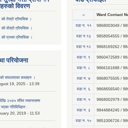
ीहरुको विवरण
Ward Contact N
ो तेस्रो त्रैमासिक ।
वडा न‍. ११
9868003049 / 9
ो दोस्रो त्रैमासिक ।
वडा न.१३
9858054555 / 9
को प्रथम त्रैमासिक ।
वडा न.१२
9868169262 / 9
वडा न. ९
9860472589 / 9
था परियोजना
वडा न. ८
9866161688 / 9
नाको सफलताका कथाहरु ।
वडा न. ७
9868075505 / 9
gust 19, 2025 - 13:39
वडा न. ६
9868656540 / 9
वडा न. ५
9868002979 / 9
ेखि २०७५ मंसिर मसान्तसम्म
भएका गतिविधिहरु :
वडा न. ३
9844884245 / 9
uary 20, 2019 - 11:53
वडा न. १०
9851006726 / 9