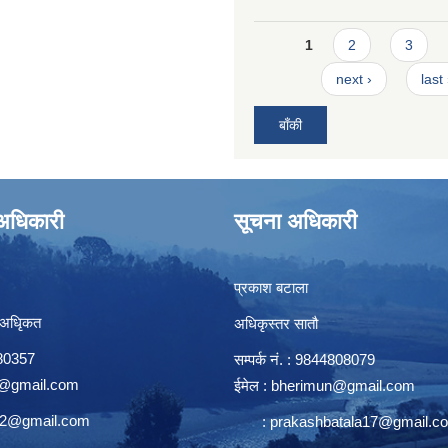
Pages
1
2
3
next ›
last
बाँकी
े अधिकारी
सूचना अधिकारी
प्रकाश बटाला
 अधिृकत
अधिकृस्तर सातौ
8080357
सम्पर्क न‌ं. : 9844808079
@gmail.com
ईमेल :
bherimun@gmail.com
n2@gmail.com
:
prakashbatala17@gmail.c