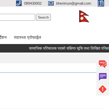
089430002
bherimun@gmail.com
Search form
Search
र्देशन
स्वास्थ्य प्रोफाईल
सामाजिक परिचालक पदको संक्षिप्त सूचि तथा लिखित परिक्षा सम्ब