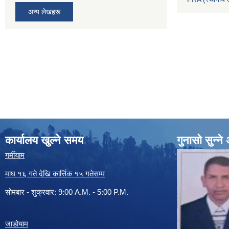
अन्य लेखहरू
कार्यालय खुल्ने समय
गुनासो सुन्न
गर्मीयाम
माघ १६ गते देखि कार्त्तिक १५ गतेसम्म
सोमबार - शुक्रवार: 9:00 A.M. - 5:00 P.M.
जाडोयाम