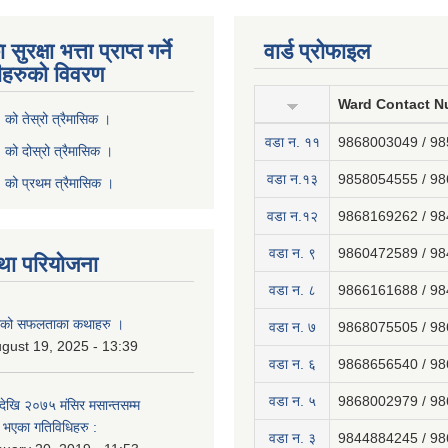
ुरक्षा भत्ता प्राप्त गर्ने
वार्ड प्रोफाइल
ीहरुको विवरण
Ward Contact N
ो तेस्रो त्रैमासिक ।
वडा न‍. ११
9868003049 / 9
ो दोस्रो त्रैमासिक ।
वडा न.१३
9858054555 / 9
को प्रथम त्रैमासिक ।
वडा न.१२
9868169262 / 9
वडा न. ९
9860472589 / 9
था परियोजना
वडा न. ८
9866161688 / 9
नाको सफलताका कथाहरु ।
वडा न. ७
9868075505 / 9
gust 19, 2025 - 13:39
वडा न. ६
9868656540 / 9
वडा न. ५
9868002979 / 9
ेखि २०७५ मंसिर मसान्तसम्म
भएका गतिविधिहरु :
वडा न. ३
9844884245 / 9