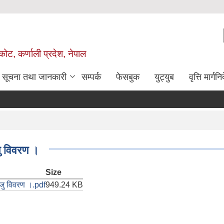
ोट, कर्णाली प्रदेश, नेपाल
सूचना तथा जानकारी
सम्पर्क
फेसबुक
युट्युब
वृत्ति मार्गनि
साम
ु विवरण ।
Size
ुजु विवरण ।.pdf
949.24 KB