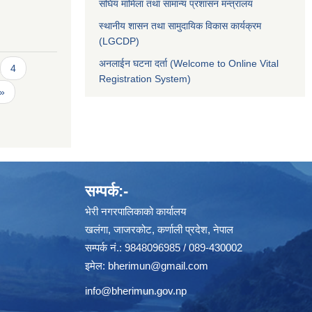
संघिय मामिला तथा सामान्य प्रशासन मन्त्रालय
स्थानीय शासन तथा सामुदायिक विकास कार्यक्रम
(LGCDP)
अनलाईन घटना दर्ता (Welcome to Online Vital
4
Registration System)
 »
सम्पर्क:-
भेरी नगरपालिकाको कार्यालय
खलंगा, जाजरकोट, कर्णाली प्रदेश, नेपाल
सम्पर्क नं.: 9848096985 / 089-430002
इमेल:
bherimun@gmail.com
info@bherimun.gov.np