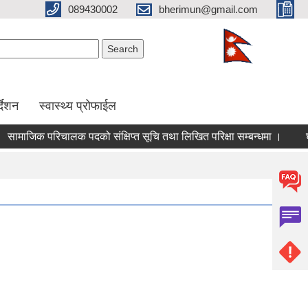
089430002
bherimun@gmail.com
Search form
Search
र्देशन
स्वास्थ्य प्रोफाईल
ाजिक परिचालक पदको संक्षिप्त सूचि तथा लिखित परिक्षा सम्बन्धमा ।
घाइते 