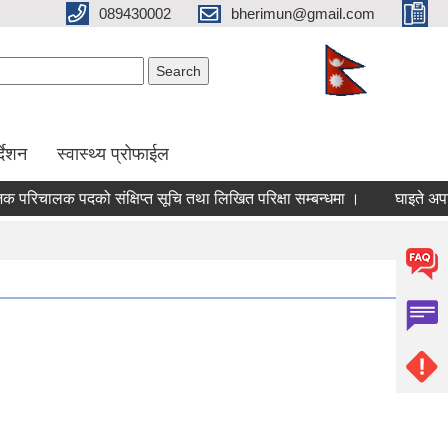
089430002
bherimun@gmail.com
Search form
Search
र्देशन
स्वास्थ्य प्रोफाईल
िचालक पदको संक्षिप्त सूचि तथा लिखित परिक्षा सम्बन्धमा ।
घाइते अपाङ्गत