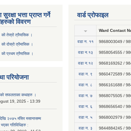
ुरक्षा भत्ता प्राप्त गर्ने
वार्ड प्रोफाइल
ीहरुको विवरण
Ward Contact N
ो तेस्रो त्रैमासिक ।
वडा न‍. ११
9868003049 / 9
ो दोस्रो त्रैमासिक ।
वडा न.१३
9858054555 / 9
को प्रथम त्रैमासिक ।
वडा न.१२
9868169262 / 9
वडा न. ९
9860472589 / 9
था परियोजना
वडा न. ८
9866161688 / 9
नाको सफलताका कथाहरु ।
वडा न. ७
9868075505 / 9
gust 19, 2025 - 13:39
वडा न. ६
9868656540 / 9
वडा न. ५
9868002979 / 9
ेखि २०७५ मंसिर मसान्तसम्म
भएका गतिविधिहरु :
वडा न. ३
9844884245 / 9