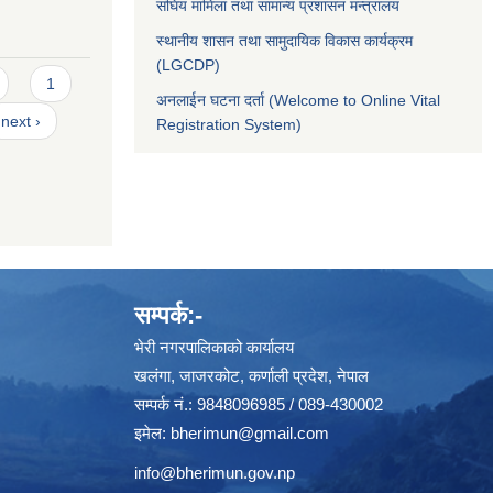
संघिय मामिला तथा सामान्य प्रशासन मन्त्रालय
स्थानीय शासन तथा सामुदायिक विकास कार्यक्रम
(LGCDP)
1
अनलाईन घटना दर्ता (Welcome to Online Vital
next ›
Registration System)
सम्पर्क:-
भेरी नगरपालिकाको कार्यालय
खलंगा, जाजरकोट, कर्णाली प्रदेश, नेपाल
सम्पर्क नं.: 9848096985 / 089-430002
इमेल:
bherimun@gmail.com
info@bherimun.gov.np