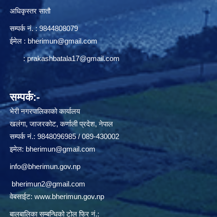
अधिकृस्तर सातौ
सम्पर्क न‌ं. : 9844808079
ईमेल :
bherimun@gmail.com
:
prakashbatala17@gmail.com
सम्पर्क:-
भेरी नगरपालिकाको कार्यालय
खलंगा, जाजरकोट, कर्णाली प्रदेश, नेपाल
सम्पर्क नं.: 9848096985 / 089-430002
इमेल:
bherimun@gmail.com
info@bherimun.gov.np
bherimun2@gmail.com
वेबसाईट:
www.bherimun.gov.np
बालबालिका सम्बन्धिको टोल फ्रि नं.: