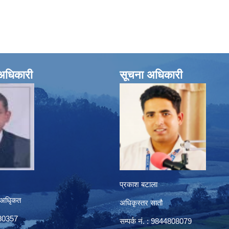
े अधिकारी
सूचना अधिकारी
प्रकाश बटाला
 अधिृकत
अधिकृस्तर सातौ
8080357
सम्पर्क न‌ं. : 9844808079