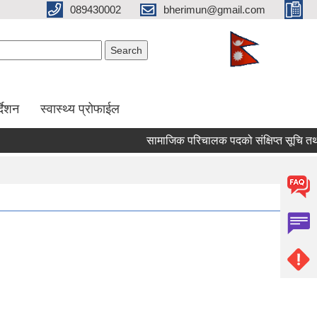
089430002
bherimun@gmail.com
Search form
Search
र्देशन
स्वास्थ्य प्रोफाईल
सामाजिक परिचालक पदको संक्षिप्त सूचि तथा लिखित