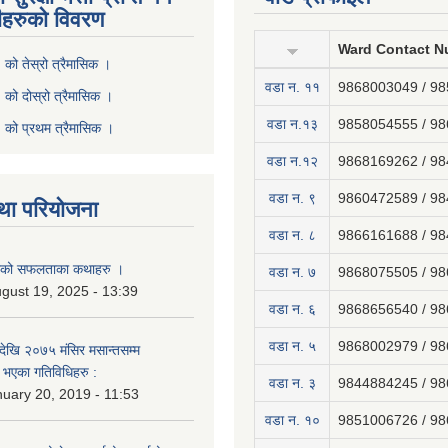
ीहरुको विवरण
Ward Contact N
ो तेस्रो त्रैमासिक ।
वडा न‍. ११
9868003049 / 9
ो दोस्रो त्रैमासिक ।
वडा न.१३
9858054555 / 9
को प्रथम त्रैमासिक ।
वडा न.१२
9868169262 / 9
वडा न. ९
9860472589 / 9
था परियोजना
वडा न. ८
9866161688 / 9
नाको सफलताका कथाहरु ।
वडा न. ७
9868075505 / 9
gust 19, 2025 - 13:39
वडा न. ६
9868656540 / 9
वडा न. ५
9868002979 / 9
ेखि २०७५ मंसिर मसान्तसम्म
भएका गतिविधिहरु :
वडा न. ३
9844884245 / 9
uary 20, 2019 - 11:53
वडा न. १०
9851006726 / 9