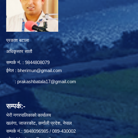
प्रकाश बटाला
अधिकृस्तर सातौ
सम्पर्क न‌ं. : 9844808079
ईमेल :
bherimun@gmail.com
:
prakashbatala17@gmail.com
सम्पर्क:-
भेरी नगरपालिकाको कार्यालय
खलंगा, जाजरकोट, कर्णाली प्रदेश, नेपाल
सम्पर्क नं.: 9848096985 / 089-430002