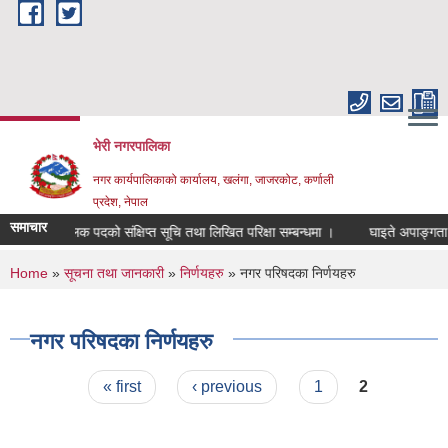
Skip to main content
भेरी नगरपालिका
नगर कार्यपालिकाको कार्यालय, खलंगा, जाजरकोट, कर्णाली
प्रदेश, नेपाल
समाचार
क परिचालक पदको संक्षिप्त सूचि तथा लिखित परिक्षा सम्बन्धमा ।
घाइते अपाङ्गता भएका व
You are here
Home
»
सूचना तथा जानकारी
»
निर्णयहरु
» नगर परिषदका निर्णयहरु
नगर परिषदका निर्णयहरु
Pages
« first
‹ previous
1
2