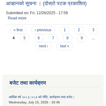
आव्हानको सूचना । (दोस्रो पटक प्रकाशित)
Submitted on:
Fri, 12/26/2025 - 17:58
Read more
about आ.व.२०८२/२०८३ को लागि आन्तरिक आय तर्फको
दुंगा, गिट्टि बालुवा रोडा तथा नदिजन्य पदार्थको उत्खनन,
Pages
बिक्री तथा निकासिको लागि बोलपत्र आव्हानको सूचना ।
« first
‹ previous
1
2
3
(दोस्रो पटक प्रकाशित)
4
5
6
7
8
9
…
next ›
last »
बजेट तथा कार्यक्रम
आर्थिक वर्ष २०८३।०८४ को नीति, कार्यक्रम तथा वजेट।
Wednesday, July 15, 2026 - 18:46