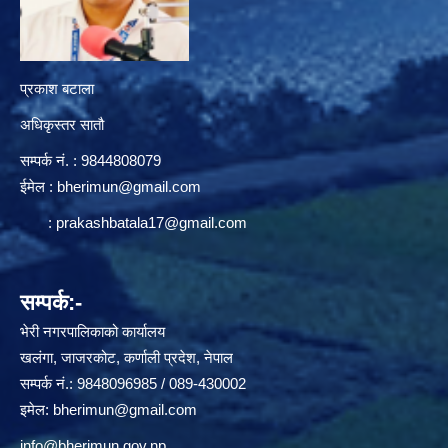
प्रकाश बटाला
अधिकृस्तर सातौ
सम्पर्क न‌ं. : 9844808079
ईमेल :
bherimun@gmail.com
:
prakashbatala17@gmail.com
सम्पर्क:-
भेरी नगरपालिकाको कार्यालय
खलंगा, जाजरकोट, कर्णाली प्रदेश, नेपाल
सम्पर्क नं.: 9848096985 / 089-430002
इमेल:
bherimun@gmail.com
info@bherimun.gov.np