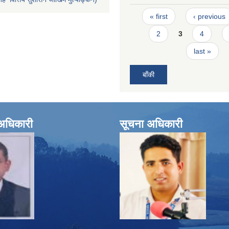
Pages
« first
‹ previous
2
3
4
last »
बाँकी
े अधिकारी
सूचना अधिकारी