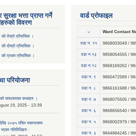
ुरक्षा भत्ता प्राप्त गर्ने
वार्ड प्रोफाइल
ीहरुको विवरण
Ward Contact N
ो तेस्रो त्रैमासिक ।
वडा न‍. ११
9868003049 / 9
ो दोस्रो त्रैमासिक ।
वडा न.१३
9858054555 / 9
को प्रथम त्रैमासिक ।
वडा न.१२
9868169262 / 9
वडा न. ९
9860472589 / 9
था परियोजना
वडा न. ८
9866161688 / 9
नाको सफलताका कथाहरु ।
वडा न. ७
9868075505 / 9
gust 19, 2025 - 13:39
वडा न. ६
9868656540 / 9
वडा न. ५
9868002979 / 9
ेखि २०७५ मंसिर मसान्तसम्म
भएका गतिविधिहरु :
वडा न. ३
9844884245 / 9