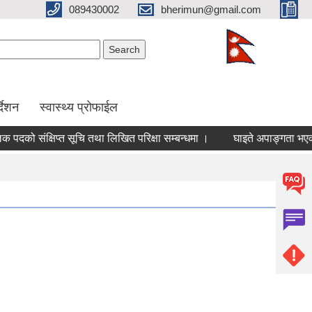
089430002
bherimun@gmail.com
Search form
Search
र्देशन
स्वास्थ्य प्रोफाईल
संक्षिप्त सूचि तथा लिखित परिक्षा सम्बन्धमा ।
घाइते अपाङ्गता भएका व्यक्