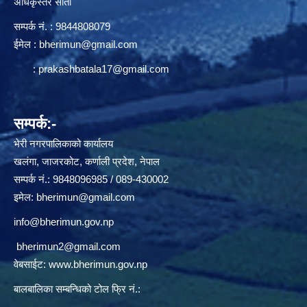
अधिकृस्तर सातौ
सम्पर्क न‌ं. : 9844808079
ईमेल :
bherimun@gmail.com
:
prakashbatala17@gmail.com
सम्पर्क:-
भेरी नगरपालिकाको कार्यालय
खलंगा, जाजरकोट, कर्णाली प्रदेश, नेपाल
सम्पर्क नं.: 9848096985 / 089-430002
इमेल:
bherimun@gmail.com
info@bherimun.gov.np
bherimun2@gmail.com
वेबसाईट:
www.bherimun.gov.np
बालबालिका सम्बन्धिको टोल फ्रि नं.: