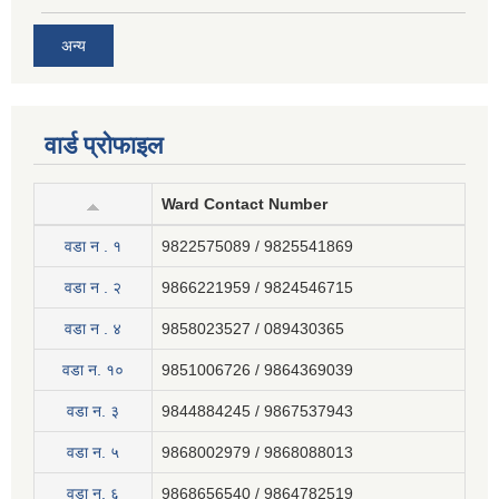
अन्य
वार्ड प्रोफाइल
Ward Contact Number
वडा न . १
9822575089 / 9825541869
वडा न . २
9866221959 / 9824546715
वडा न . ४
9858023527 / 089430365
वडा न. १०
9851006726 / 9864369039
वडा न. ३
9844884245 / 9867537943
वडा न. ५
9868002979 / 9868088013
वडा न. ६
9868656540 / 9864782519