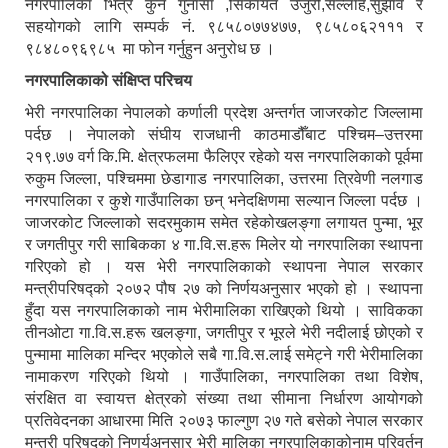
नगरपालिका भित्र कुनै गुनासा ,सिकायत उजुरी,सल्लाह,सुझाव र
सहयोगको लागि सम्पर्क नं. ९८५८०७७४७७, ९८५८०६२१११ र
९८४८०९६९८५ मा फोन गर्नुहुन अनुरोध छ ।
नगरपालिकाको संक्षिप्त परिचय
भेरी नगरपालिका नेपालको कर्णाली प्रदेश अन्तर्गत जाजरकोट जिल्लामा
पर्दछ । नेपालको संघीय राजधानी काठमाडौँबाट पश्चिम–उत्तरमा
२१९.७७ वर्ग कि.मि. क्षेत्रफलमा फैलिएर रहेको यस नगरपालिकाको पूर्वमा
रुकुम जिल्ला, पश्चिममा छेडागाड नगरपालिका, उत्तरमा त्रिवेणी नलगाड
नगरपालिका र कुशे गाउँपालिका छन् भनेदक्षिणमा सल्यान जिल्ला पर्दछ ।
जाजरकोट जिल्लाको सदरमुकाम समेत रहेकोखलङ्गा लगायत पुन्मा, भूर
र जगतीपुर गरी साबिकका ४ गा.वि.स.हरू मिलेर यो नगरपालिका स्थापना
गरिएको हो । यस भेरी नगरपालिकाको स्थापना नेपाल सरकार
मन्त्रीपरिषद्को २०७२ पौष २७ को निर्णयअनुसार भएको हो । स्थापना
हुँदा यस नगरपालिकाको नाम भेरीमालिका राखिएको थियो । साविकका
तीनओटा गा.वि.स.हरू खलङ्गा, जगतीपुर र भूरले भेरी नदीलाई छोएको र
पुन्मामा मालिका मन्दिर भएकोले सबै गा.वि.स.लाई समेट्ने गरी भेरीमालिका
नामाकरण गरिएको थियो । गाउँपालिका, नगरपालिका तथा विशेष,
संरक्षित वा स्वायत्त क्षेत्रको संख्या तथा सीमाना निर्धारण आयोगको
प्रतिवेदनका आधारमा मिति २०७३ फाल्गुण २७ गते बसेको नेपाल सरकार
मन्त्री परिषद्को निणर्यअनुसार भेरी मालिका नगरपालिकाकोनाम परिवर्तन