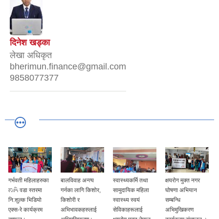
दिनेश खड्का
लेखा अधिकृत
bherimun.finance@gmail.com
9858077377
बालविवाह अन्त्य
स्वास्थ्यकर्मि तथा
क्षयरोग मुक्त नगर
सहकर्मी समाजको
गर्नका लागि किशोर,
सामुदायिक महिला
घोषणा अभियान
सुशासनमा नागरिक
किशोरी र
स्वास्थ्य स्वयं
सम्बन्धि
सहभागिता कार्यक्रम
अभिभावकहरुलाई
सेविकाहरूलाई
अभिमुखिकरण
अन्तर्गत सहभागिता