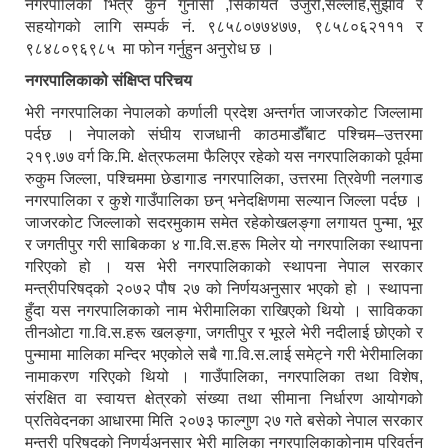
नगरपालिका भित्र कुनै गुनासा ,सिकायत उजुरी,सल्लाह,सुझाव र
सहयोगको लागि सम्पर्क नं. ९८५८०७७४७७, ९८५८०६२१११ र
९८४८०९६९८५ मा फोन गर्नुहुन अनुरोध छ ।
नगरपालिकाको संक्षिप्त परिचय
भेरी नगरपालिका नेपालको कर्णाली प्रदेश अन्तर्गत जाजरकोट जिल्लामा
पर्दछ । नेपालको संघीय राजधानी काठमाडौँबाट पश्चिम–उत्तरमा
२१९.७७ वर्ग कि.मि. क्षेत्रफलमा फैलिएर रहेको यस नगरपालिकाको पूर्वमा
रुकुम जिल्ला, पश्चिममा छेडागाड नगरपालिका, उत्तरमा त्रिवेणी नलगाड
नगरपालिका र कुशे गाउँपालिका छन् भनेदक्षिणमा सल्यान जिल्ला पर्दछ ।
जाजरकोट जिल्लाको सदरमुकाम समेत रहेकोखलङ्गा लगायत पुन्मा, भूर
र जगतीपुर गरी साबिकका ४ गा.वि.स.हरू मिलेर यो नगरपालिका स्थापना
गरिएको हो । यस भेरी नगरपालिकाको स्थापना नेपाल सरकार
मन्त्रीपरिषद्को २०७२ पौष २७ को निर्णयअनुसार भएको हो । स्थापना
हुँदा यस नगरपालिकाको नाम भेरीमालिका राखिएको थियो । साविकका
तीनओटा गा.वि.स.हरू खलङ्गा, जगतीपुर र भूरले भेरी नदीलाई छोएको र
पुन्मामा मालिका मन्दिर भएकोले सबै गा.वि.स.लाई समेट्ने गरी भेरीमालिका
नामाकरण गरिएको थियो । गाउँपालिका, नगरपालिका तथा विशेष,
संरक्षित वा स्वायत्त क्षेत्रको संख्या तथा सीमाना निर्धारण आयोगको
प्रतिवेदनका आधारमा मिति २०७३ फाल्गुण २७ गते बसेको नेपाल सरकार
मन्त्री परिषद्को निणर्यअनुसार भेरी मालिका नगरपालिकाकोनाम परिवर्तन