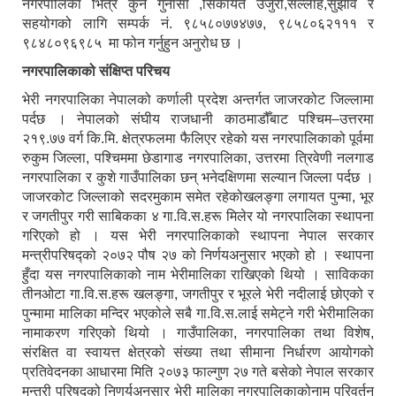
नगरपालिका भित्र कुनै गुनासा ,सिकायत उजुरी,सल्लाह,सुझाव र
सहयोगको लागि सम्पर्क नं. ९८५८०७७४७७, ९८५८०६२१११ र
९८४८०९६९८५ मा फोन गर्नुहुन अनुरोध छ ।
नगरपालिकाको संक्षिप्त परिचय
भेरी नगरपालिका नेपालको कर्णाली प्रदेश अन्तर्गत जाजरकोट जिल्लामा
पर्दछ । नेपालको संघीय राजधानी काठमाडौँबाट पश्चिम–उत्तरमा
२१९.७७ वर्ग कि.मि. क्षेत्रफलमा फैलिएर रहेको यस नगरपालिकाको पूर्वमा
रुकुम जिल्ला, पश्चिममा छेडागाड नगरपालिका, उत्तरमा त्रिवेणी नलगाड
नगरपालिका र कुशे गाउँपालिका छन् भनेदक्षिणमा सल्यान जिल्ला पर्दछ ।
जाजरकोट जिल्लाको सदरमुकाम समेत रहेकोखलङ्गा लगायत पुन्मा, भूर
र जगतीपुर गरी साबिकका ४ गा.वि.स.हरू मिलेर यो नगरपालिका स्थापना
गरिएको हो । यस भेरी नगरपालिकाको स्थापना नेपाल सरकार
मन्त्रीपरिषद्को २०७२ पौष २७ को निर्णयअनुसार भएको हो । स्थापना
हुँदा यस नगरपालिकाको नाम भेरीमालिका राखिएको थियो । साविकका
तीनओटा गा.वि.स.हरू खलङ्गा, जगतीपुर र भूरले भेरी नदीलाई छोएको र
पुन्मामा मालिका मन्दिर भएकोले सबै गा.वि.स.लाई समेट्ने गरी भेरीमालिका
नामाकरण गरिएको थियो । गाउँपालिका, नगरपालिका तथा विशेष,
संरक्षित वा स्वायत्त क्षेत्रको संख्या तथा सीमाना निर्धारण आयोगको
प्रतिवेदनका आधारमा मिति २०७३ फाल्गुण २७ गते बसेको नेपाल सरकार
मन्त्री परिषद्को निणर्यअनुसार भेरी मालिका नगरपालिकाकोनाम परिवर्तन