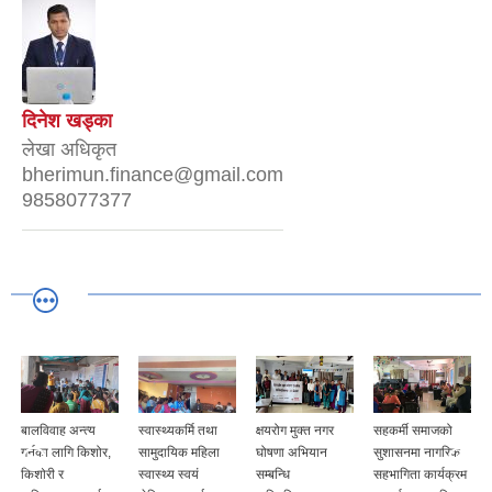
दिनेश खड्का
लेखा अधिकृत
bherimun.finance@gmail.com
9858077377
बालविवाह अन्त्य
स्वास्थ्यकर्मि तथा
क्षयरोग मुक्त नगर
सहकर्मी समाजको
गर्नका लागि किशोर,
सामुदायिक महिला
घोषणा अभियान
सुशासनमा नागरिक
किशोरी र
स्वास्थ्य स्वयं
सम्बन्धि
सहभागिता कार्यक्रम