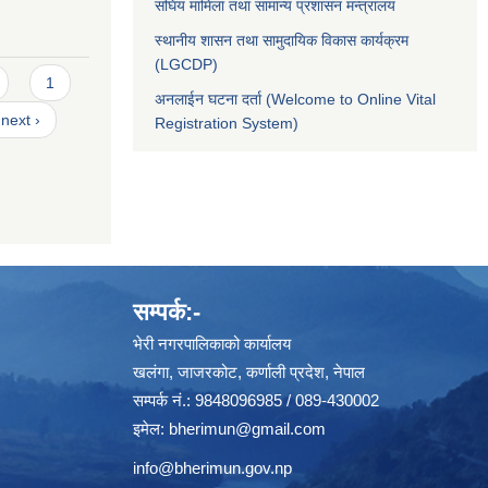
संघिय मामिला तथा सामान्य प्रशासन मन्त्रालय
स्थानीय शासन तथा सामुदायिक विकास कार्यक्रम
(LGCDP)
1
अनलाईन घटना दर्ता (Welcome to Online Vital
next ›
Registration System)
सम्पर्क:-
भेरी नगरपालिकाको कार्यालय
खलंगा, जाजरकोट, कर्णाली प्रदेश, नेपाल
सम्पर्क नं.: 9848096985 / 089-430002
इमेल:
bherimun@gmail.com
info@bherimun.gov.np