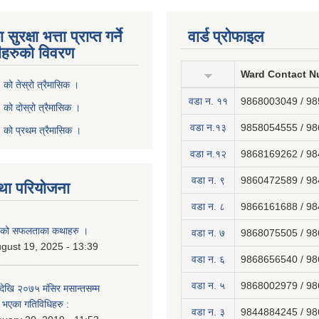
ुरक्षा भत्ता प्राप्त गर्ने
वार्ड प्रोफाइल
ीहरुको विवरण
Ward Contact N
ो तेस्रो त्रैमासिक ।
वडा न‍. ११
9868003049 / 9
ो दोस्रो त्रैमासिक ।
वडा न.१३
9858054555 / 9
को प्रथम त्रैमासिक ।
वडा न.१२
9868169262 / 9
वडा न. ९
9860472589 / 9
था परियोजना
वडा न. ८
9866161688 / 9
नाको सफलताका कथाहरु ।
वडा न. ७
9868075505 / 9
gust 19, 2025 - 13:39
वडा न. ६
9868656540 / 9
वडा न. ५
9868002979 / 9
ेखि २०७५ मंसिर मसान्तसम्म
भएका गतिविधिहरु :
वडा न. ३
9844884245 / 9