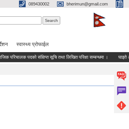
089430002
bherimun@gmail.com
Search form
Search
र्देशन
स्वास्थ्य प्रोफाईल
रिचालक पदको संक्षिप्त सूचि तथा लिखित परिक्षा सम्बन्धमा ।
घाइते अपाङ्ग